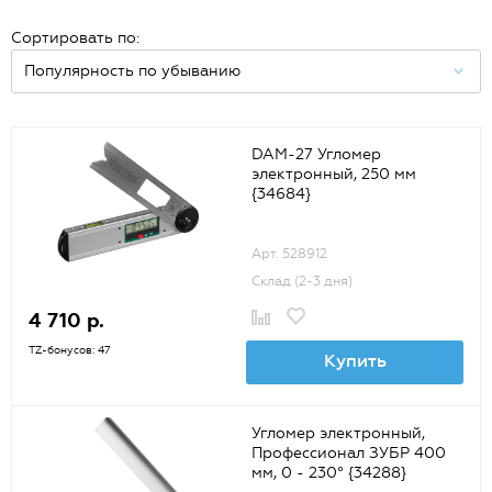
Сортировать по:
DAM-27 Угломер
электронный, 250 мм
{34684}
Арт. 528912
Склад (2-3 дня)
4 710 р.
TZ-бонусов: 47
Купить
Угломер электронный,
Профессионал ЗУБР 400
мм, 0 - 230° {34288}