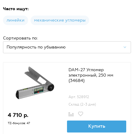
Часто ищут:
линейки
механические угломеры
Сортировать по:
DAM-27 Угломер
электронный, 250 мм
{34684}
Арт. 528912
Склад (2-3 дня)
4 710 р.
TZ-бонусов: 47
Купить