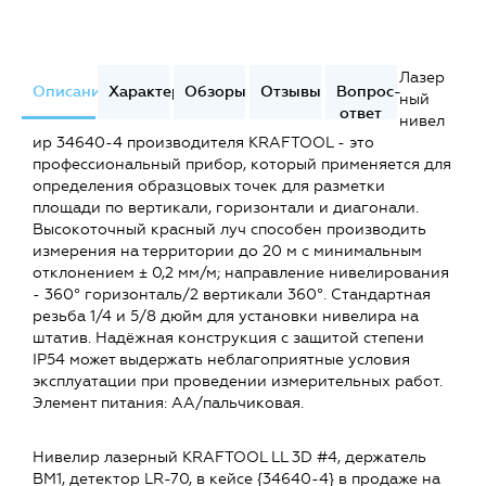
Лазер
Описание
Характеристики
Обзоры
Отзывы
Вопрос-
ный
ответ
нивел
ир 34640-4 производителя KRAFTOOL - это
профессиональный прибор, который применяется для
определения образцовых точек для разметки
площади по вертикали, горизонтали и диагонали.
Высокоточный красный луч способен производить
измерения на территории до 20 м с минимальным
отклонением ± 0,2 мм/м; направление нивелирования
- 360° горизонталь/2 вертикали 360°. Стандартная
резьба 1/4 и 5/8 дюйм для установки нивелира на
штатив. Надёжная конструкция с защитой степени
IP54 может выдержать неблагоприятные условия
эксплуатации при проведении измерительных работ.
Элемент питания: AA/пальчиковая.
Нивелир лазерный KRAFTOOL LL 3D #4, держатель
ВМ1, детектор LR-70, в кейсе {34640-4} в продаже на