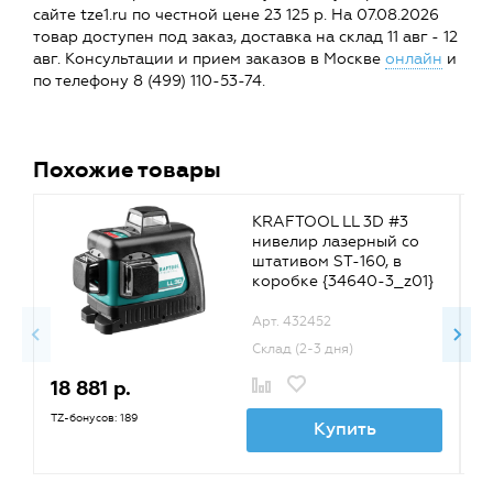
сайте tze1.ru по честной цене 23 125 р. На 07.08.2026
товар доступен под заказ, доставка на склад 11 авг - 12
авг. Консультации и прием заказов в Москве
онлайн
и
по телефону 8 (499) 110-53-74.
Похожие товары
KRAFTOOL LL 3D #3
нивелир лазерный со
штативом ST-160, в
коробке {34640-3_z01}
Арт. 432452
Склад (2-3 дня)
18 881 р.
2
TZ-бонусов: 189
TZ
Купить