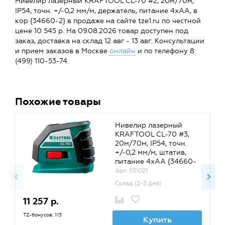
Нивелир лазерный KRAFTOOL CL-70 #2, 20м/70м,
IP54, точн. +/-0,2 мм/м, держатель, питание 4хАА, в
кор {34660-2} в продаже на сайте tze1.ru по честной
цене 10 545 р. На 09.08.2026 товар доступен под
заказ, доставка на склад 12 авг - 13 авг. Консультации
и прием заказов в Москве
онлайн
и по телефону 8
(499) 110-53-74.
Похожие товары
Нивелир лазерный
KRAFTOOL CL-70 #3,
20м/70м, IP54, точн.
+/-0,2 мм/м, штатив,
питание 4хАА {34660-
3}
Арт. 531021
Склад (2-3 дня)
11 257 р.
1
TZ-бонусов: 113
TZ
Купить