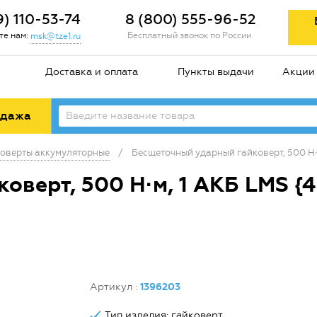
9) 110-53-74
8 (800) 555-96-52
е нам:
Бесплатный звонок по России
msk@tze1.ru
Доставка и оплата
Пункты выдачи
Акции
одажа
коверты аккумуляторные
/
Бесщеточный ударный гайковерт, 500 Н·м
верт, 500 Н·м, 1 АКБ LMS {4 
Артикул
:
1396203
Тип изделия: гайковерт