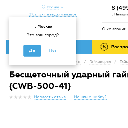
8 (49
Москва
2182 пункта выдачи заказов
Напишит
г. Москва
О компании
Это ваш город?
Каталог товаров
Распр
Да
Нет
Главная
/
Каталог
/
Инструмент
/
Гайковерты
/
Гай
Бесщеточный ударный гайко
{CWB-500-41}
Написать отзыв
Нашли ошибку?