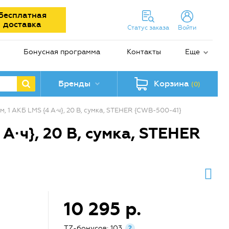
Бесплатная
доставка
Статус заказа
Войти
Бонусная программа
Контакты
Еще
Бренды
Корзина
(0)
, 1 АКБ LMS {4 А·ч}, 20 В, сумка, STEHER {CWB-500-41}
А·ч}, 20 В, сумка, STEHER
10 295 р.
TZ-бонусов: 103
?