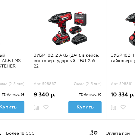
ный
ЗУБР 18В, 2 АКБ (2Ач), в кейсе,
ЗУБР 18В, 1
 1 АКБ LMS
винтоверт ударный. ГВЛ-255-
гайковерт 
, STEHER
22
клад (2-3 дня)
Арт. 598867
Склад (2-3 дня)
Арт. 598861
9 340 р.
10 334 р.
TZ-бонусов: 98
TZ-бонусов: 93
Купить
Купить
Более 18 000
Оплата при