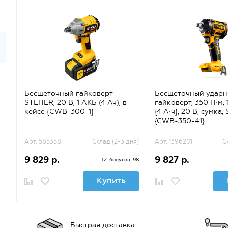
Бесщеточный гайковерт
Бесщеточный удар
STEHER, 20 В, 1 АКБ (4 Ач), в
гайковерт, 350 Н·м,
кейсе {CWB-300-1}
{4 А·ч}, 20 В, сумка
{CWB-350-41}
Арт. 585358
Склад (2-3 дня)
Арт. 1396201
С
9 829 р.
9 827 р.
TZ-бонусов: 98
Купить
Быстрая доставка