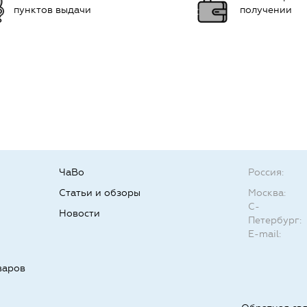
пунктов выдачи
получении
ЧаВо
Россия:
Статьи и обзоры
Москва:
С-
Новости
Петербург:
E-mail:
варов