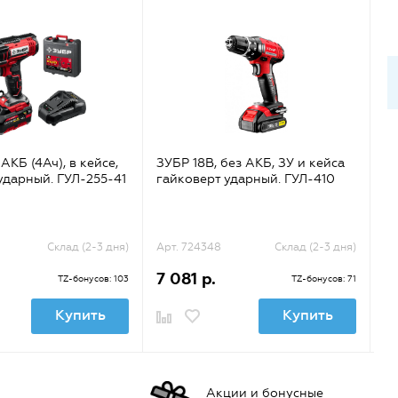
 АКБ (4Ач), в кейсе,
ЗУБР 18В, без АКБ, ЗУ и кейса
З
ударный. ГУЛ-255-41
гайковерт ударный. ГУЛ-410
га
П
Склад (2-3 дня)
Арт. 724348
Склад (2-3 дня)
Ар
7 081 р.
1
TZ-бонусов: 103
TZ-бонусов: 71
Купить
Купить
Акции и бонусные