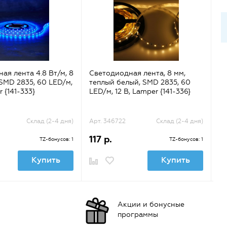
ая лента 4.8 Вт/м, 8
Светодиодная лента, 8 мм,
Св
 SMD 2835, 60 LED/м,
теплый белый, SMD 2835, 60
бе
r {141-333}
LED/м, 12 В, Lamper {141-336}
В,
Склад (2-4 дня)
Арт. 346722
Склад (2-4 дня)
Ар
117 р.
2
TZ-бонусов: 1
TZ-бонусов: 1
Купить
Купить
Акции и бонусные
программы