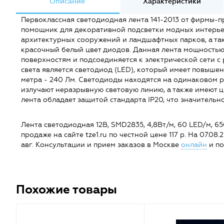
Описание
Характеристики
Первоклассная светодиодная лента 141-2013 от фирмы-
помощник для декоративной подсветки модных интерьер
архитектурных сооружений и ландшафтных парков, а так
красочный белый цвет диодов. Данная лента мощностью 
поверхностям и подсоединяется к электрической сети 
света является светодиод (LED), который имеет повыше
метра - 240 Лм. Светодиоды находятся на одинаковом ра
излучают неразрывную световую линию, а также имеют 
лента обладает защитой стандарта IP20, что значительн
Лента светодиодная 12В, SMD2835, 4,8Вт/м, 60 LED/м, 65
продаже на сайте tze1.ru по честной цене 117 р. На 07.08.
авг. Консультации и прием заказов в Москве
онлайн
и по
Похожие товары