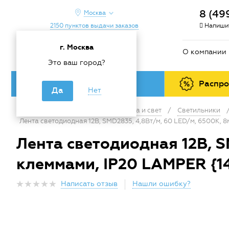
8 (49
Москва
2150 пунктов выдачи заказов
Напишит
г. Москва
О компании
Это ваш город?
Каталог товаров
Распр
Да
Нет
Главная
/
Каталог
/
Электрика и свет
/
Светильники
Лента светодиодная 12В, SMD2835, 4,8Вт/м, 60 LED/м, 6500К, 8
Лента светодиодная 12В, SM
клеммами, IP20 LAMPER {14
Написать отзыв
Нашли ошибку?