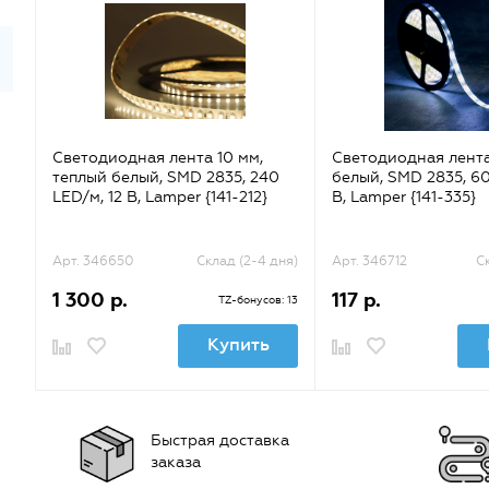
Светодиодная лента 10 мм,
Светодиодная лента
теплый белый, SMD 2835, 240
белый, SMD 2835, 60
LED/м, 12 В, Lamper {141-212}
В, Lamper {141-335}
Арт. 346650
Склад (2-4 дня)
Арт. 346712
С
1 300 р.
117 р.
TZ-бонусов: 13
Купить
Быстрая доставка
заказа