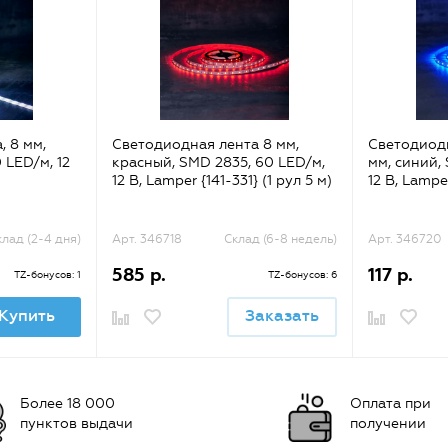
, 8 мм,
Светодиодная лента 8 мм,
Светодиодн
 LED/м, 12
красный, SMD 2835, 60 LED/м,
мм, синий,
12 В, Lamper {141-331} (1 рул 5 м)
12 В, Lampe
клад (2-4 дня)
Арт. 346718
Склад (6-8 недель)
Арт. 346720
585 р.
117 р.
TZ-бонусов: 1
TZ-бонусов: 6
Купить
Заказать
Более 18 000
Оплата при
пунктов выдачи
получении