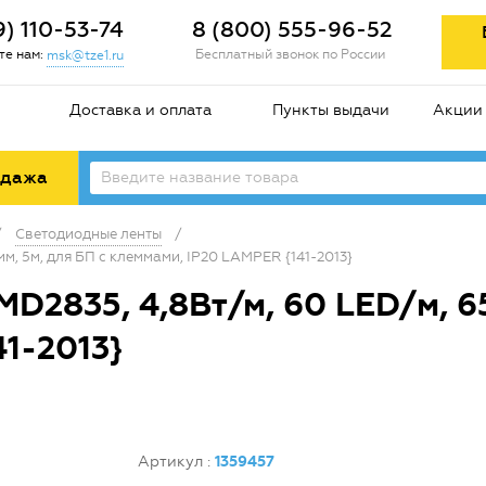
9) 110-53-74
8 (800) 555-96-52
е нам:
Бесплатный звонок по России
msk@tze1.ru
Доставка и оплата
Пункты выдачи
Акции
одажа
/
Светодиодные ленты
/
мм, 5м, для БП с клеммами, IP20 LAMPER {141-2013}
D2835, 4,8Вт/м, 60 LED/м, 65
1-2013}
Артикул
:
1359457