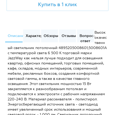
Купить в 1 клик
Высок
Описание
Характеристики
Обзоры
Отзывы
Вопрос-
окачес
ответ
твенн
ый светильник потолочный 4895205008601;5008601A
с температурой света 6 500 К торговой марки
JazzWay как нельзя лучше подходит для освещения
квартир, офисных помещений, торговых помещений,
кафе, складов, модных интерьеров, современной
мебели, рекламных боксов, создания комфортной
световой гаммы, а также в качестве главного
освещения. Этот светильник мощностью 15 Вт
закрепляется к разнообразным потолкам и
подключается к электросети с рабочим напряжением
220-240 В. Материал рассеивателя - полистирол.
Энергосберегающий источник света - светодиод
имеет увеличенный срок использования и мощный
световой поток - 1 000 лм. Светильник потолочный