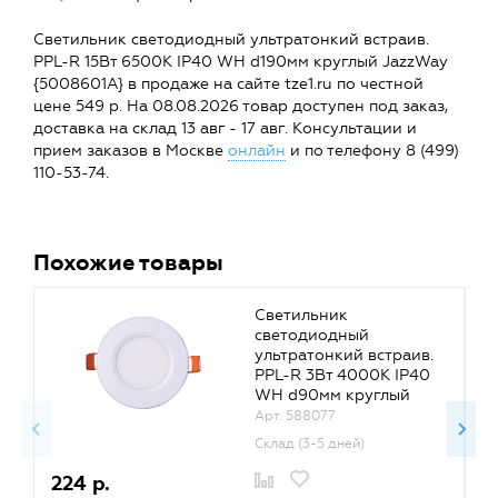
Светильник светодиодный ультратонкий встраив.
PPL-R 15Вт 6500К IP40 WH d190мм круглый JazzWay
{5008601A} в продаже на сайте tze1.ru по честной
цене 549 р. На 08.08.2026 товар доступен под заказ,
доставка на склад 13 авг - 17 авг. Консультации и
прием заказов в Москве
онлайн
и по телефону 8 (499)
110-53-74.
Похожие товары
Светильник
светодиодный
ультратонкий встраив.
PPL-R 3Вт 4000К IP40
WH d90мм круглый
JazzWay
Арт. 588077
{4895205008427;50084
Склад (3-5 дней)
27A}
224 р.
2