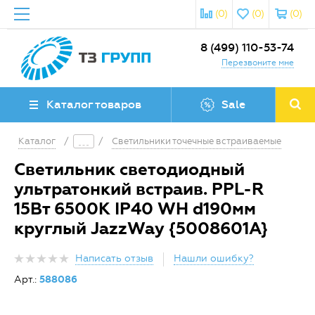
(0)
(0)
(0)
8 (499) 110-53-74
Перезвоните мне
Каталог товаров
Sale
Каталог
/
/
Светильники точечные встраиваемые
Светильник светодиодный
ультратонкий встраив. PPL-R
15Вт 6500К IP40 WH d190мм
круглый JazzWay {5008601A}
Написать отзыв
Нашли ошибку?
Арт.:
588086