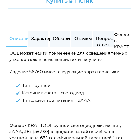
Купить в 1 клик
Фонар
Описание
Характеристики
Обзоры
Отзывы
Вопрос-
ь
ответ
KRAFT
OOL может найти применение для освещения темных
участков как в помещении, так и на улице.
Изделие 56760 имеет следующие характеристики:
Тип - ручной
Источник света - светодиод
Тип элементов питания - 3ААА
Фонарь KRAFTOOL ручной светодиодный, магнит,
3AAA, 3Вт {56760} в продаже на сайте tze1.ru по
честной цене 653 р. с официальной гарантией 1 год.