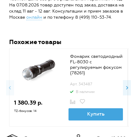
На 07.08.2026 товар доступен под заказ, доставка на
склад 11 авг - 12 авг. Консультации и прием заказов в
Москве
онлайн
и по телефону 8 (499) 110-53-74.
Похожие товары
Фонарик светодиодный
FL-8030 с
регулируемым фокусом
{78261}
Арт. 343487
В наличии
1 380.39 р.
1
TZ-бонусов: 14
TZ
Купить