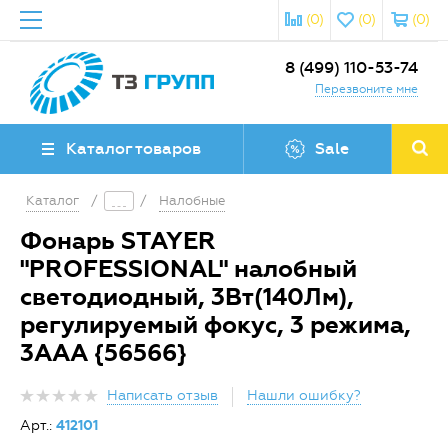
(0)
(0)
(0)
8 (499) 110-53-74
Перезвоните мне
Каталог товаров
Sale
Каталог
/
/
Налобные
Фонарь STAYER
"PROFESSIONAL" налобный
светодиодный, 3Вт(140Лм),
регулируемый фокус, 3 режима,
3ААА {56566}
Написать отзыв
Нашли ошибку?
Арт.:
412101