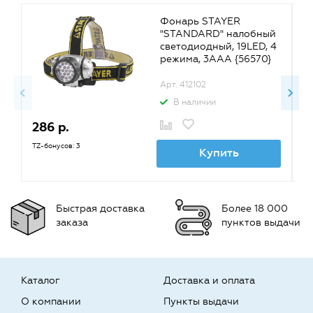
Фонарь STAYER
"STANDARD" налобный
светодиодный, 19LED, 4
режима, 3ААА {56570}
Арт. 412102
В наличии
286 р.
1
TZ-бонусов: 3
TZ
Купить
Быстрая доставка
Более 18 000
заказа
пунктов выдачи
Каталог
Доставка и оплата
О компании
Пункты выдачи