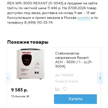
REX-WR-3000 REXANT {11-5045} в продаже на сайте
tze1.ru по честной цене 11 446 р. На 07.08.2026 товар
доступен под заказ, доставка на склад 11 авг - 13 авг.
Консультации и прием заказов в Москве
онлайн
и по
телефону 8 (499) 110-53-74.
Похожие товары
Стабилизатор
напряжения Rexant
АСН - 3000 / 1 - Ц {11-
5004}
Арт. 346094
Склад (2-4 дня)
9 583 р.
1
TZ-бонусов: 96
TZ
Купить