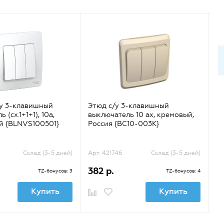
у 3-клавишный
Этюд с/у 3-клавишный
B
 (cх.1+1+1), 10а,
выключатель 10 ах, кремовый,
вы
й {BLNVS100501}
Россия {BC10-003K}
25
Склад (3-5 дней)
Арт. 421746
Склад (3-5 дней)
Ар
382 р.
5
TZ-бонусов: 3
TZ-бонусов: 4
Купить
Купить