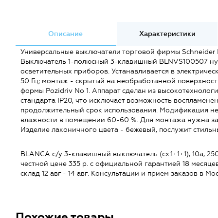
Описание
Характеристики
Универсальные выключатели торговой фирмы Schneider E
Выключатель 1-полюсный 3-клавишный BLNVS100507 нуж
осветительных приборов. Устанавливается в электричес
50 Гц; монтаж - скрытый на необработанной поверхности
формы Pozidriv No 1. Аппарат сделан из высокотехнолог
стандарта IP20, что исключает возможность воспламене
продолжительный срок использования. Модификация не м
влажности в помещении 60-60 %. Для монтажа нужна зач
Изделие лаконичного цвета - бежевый, послужит стиль
BLANCA с/у 3-клавишный выключатель (cх.1+1+1), 10а, 25
честной цене 335 р. с официальной гарантией 18 месяцев
склад 12 авг - 14 авг. Консультации и прием заказов в М
Похожие товары