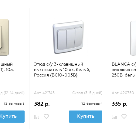
ишный
Этюд с/у 3-клавишный
BLANCA с/
), 10а,
выключатель 10 ах, белый,
выключатель
Россия {BC10-003B}
250B, белы
д (12-14 дней)
Арт. 421745
Склад (3-5 дней)
Арт. 420750
382 р.
335 р.
TZ-бонусов: 3
TZ-бонусов: 4
Купить
Купить