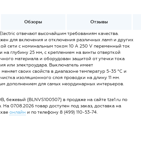
Обзоры
Отзывы
lectric отвечают высочайшим требованиям качества.
ен для включения и отключения различных ламп и других
кой сети c номинальным током 10 А 250 V переменный ток
 на глубину 25 мм, с креплением на винты отверткой
ичного материала и оборудован защитой от утечки тока
ния или электроудара. Выключатель имеет
еняет своих свойств в диапазоне температур 5-35 °C и
истка изоляционного слоя проводки на длину 11 мм.
ным дополнением для самых неординарных интерьеров.
0B, бежевый {BLNVS100507} в продаже на сайте tze1.ru по
. На 07.08.2026 товар доступен под заказ, доставка на
оскве
онлайн
и по телефону 8 (499) 110-53-74.