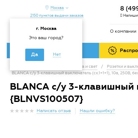
8 (49
Москва
2150 пунктов выдачи заказов
Напишит
г. Москва
О компании
Это ваш город?
Каталог товаров
Распр
Да
Нет
Главная
/
Каталог
/
Электрика и свет
/
Розетки и вык
BLANCA с/у 3-клавишный выключатель (cх.1+1+1), 10а, 250B, 
BLANCA с/у 3-клавишный вы
{BLNVS100507}
Написать отзыв
Нашли ошибку?