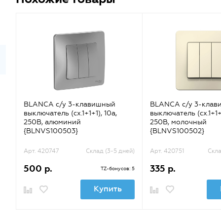
BLANCA с/у 3-клавишный
BLANCA с/у 3-клав
выключатель (cх.1+1+1), 10а,
выключатель (cх.1+1+1
250B, алюминий
250B, молочный
{BLNVS100503}
{BLNVS100502}
Арт. 420747
Склад (3-5 дней)
Арт. 420751
Скла
500 р.
335 р.
TZ-бонусов: 5
Купить