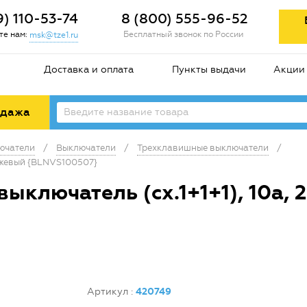
9) 110-53-74
8 (800) 555-96-52
е нам:
Бесплатный звонок по России
msk@tze1.ru
Доставка и оплата
Пункты выдачи
Акции
одажа
лючатели
/
Выключатели
/
Трехклавишные выключатели
/
бежевый {BLNVS100507}
ключатель (cх.1+1+1), 10а, 
Артикул
:
420749