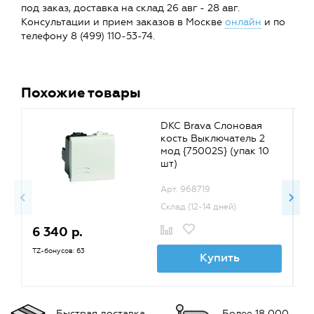
под заказ, доставка на склад 26 авг - 28 авг.
Консультации и прием заказов в Москве
онлайн
и по
телефону 8 (499) 110-53-74.
Похожие товары
DKC Brava Слоновая
кость Выключатель 2
мод {75002S} (упак 10
шт)
Арт. 968719
Склад (12-14 дней)
6 340 р.
6
TZ-бонусов: 63
TZ
Купить
Быстрая доставка
Более 18 000