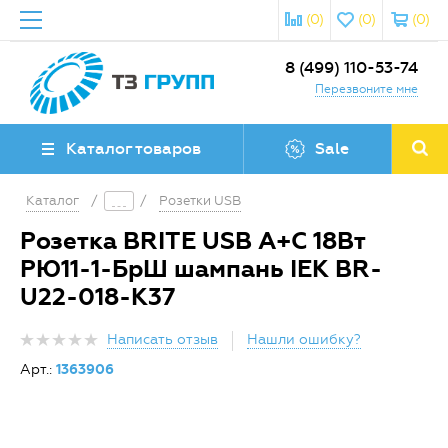
(0)
(0)
(0)
8 (499) 110-53-74
Перезвоните мне
Каталог товаров
Sale
Каталог
/
/
Розетки USB
Розетка BRITE USB A+C 18Вт
РЮ11-1-БрШ шампань IEK BR-
U22-018-K37
Написать отзыв
Нашли ошибку?
Арт.:
1363906