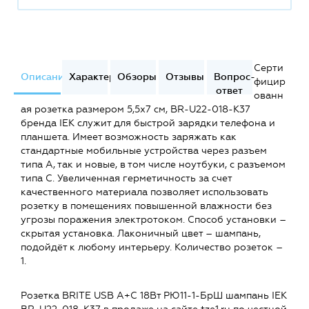
Серти
Описание
Характеристики
Обзоры
Отзывы
Вопрос-
фицир
ответ
ованн
ая розетка размером 5,5х7 см, BR-U22-018-K37
бренда IEK служит для быстрой зарядки телефона и
планшета. Имеет возможность заряжать как
стандартные мобильные устройства через разъем
типа А, так и новые, в том числе ноутбуки, с разъемом
типа С. Увеличенная герметичность за счет
качественного материала позволяет использовать
розетку в помещениях повышенной влажности без
угрозы поражения электротоком. Способ установки –
скрытая установка. Лаконичный цвет – шампань,
подойдёт к любому интерьеру. Количество розеток –
1.
Розетка BRITE USB A+C 18Вт РЮ11-1-БрШ шампань IEK