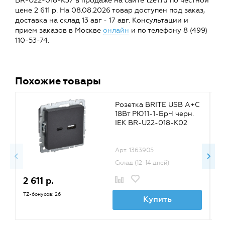
BR-U22-018-K37 в продаже на сайте tze1.ru по честной
цене 2 611 р. На 08.08.2026 товар доступен под заказ,
доставка на склад 13 авг - 17 авг. Консультации и
прием заказов в Москве
онлайн
и по телефону 8 (499)
110-53-74.
Похожие товары
Розетка BRITE USB A+C
18Вт РЮ11-1-БрЧ черн.
IEK BR-U22-018-K02
Арт. 1363905
Склад (12-14 дней)
2 611 р.
1
TZ-бонусов: 26
TZ
Купить