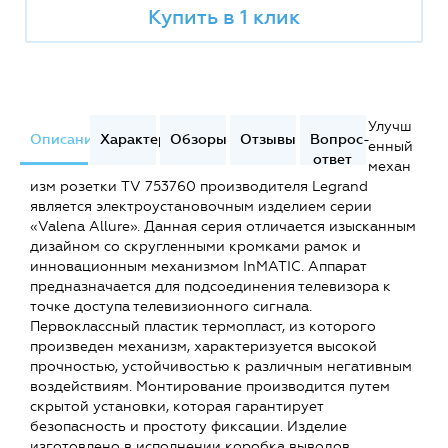
Купить в 1 клик
Улучш
Описание
Характеристики
Обзоры
Отзывы
Вопрос-
енный
ответ
механ
изм розетки TV 753760 производителя Legrand
является электроустановочным изделием серии
«Valena Allure». Данная серия отличается изысканным
дизайном со скругленными кромками рамок и
инновационным механизмом InMATIC. Аппарат
предназначается для подсоединения телевизора к
точке доступа телевизионного сигнала.
Первоклассный пластик термопласт, из которого
произведен механизм, характеризуется высокой
прочностью, устойчивостью к различным негативным
воздействиям. Монтирование производится путем
скрытой установки, которая гарантирует
безопасность и простоту фиксации. Изделие
изготовлено в исполнении коробка выводов,