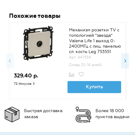
Похожие товары
Механизм розетки TV с
топологией "звезда"
Valena Life 1 выход 0-
2400МГц с лиц. панелью
сл. кость Leg 753551
(упак 5 шт)
Арт. 447534
Склад (12-14 дней)
329.40 р.
3
TZ-бонусов: 3
TZ
Купить
Быстрая доставка
Более 18 000
заказа
пунктов выдачи