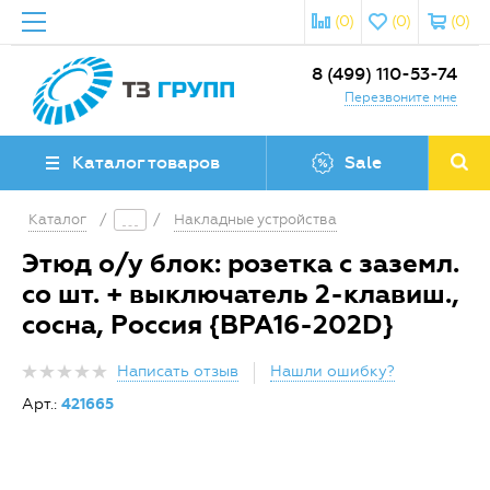
(0)
(0)
(0)
8 (499) 110-53-74
Перезвоните мне
Каталог товаров
Sale
Каталог
/
/
Накладные устройства
Этюд о/у блок: розетка с заземл.
со шт. + выключатель 2-клавиш.,
сосна, Россия {BPA16-202D}
Написать отзыв
Нашли ошибку?
Арт.:
421665