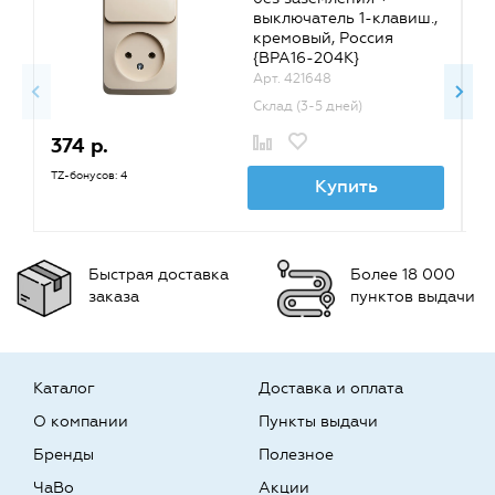
выключатель 1-клавиш.,
кремовый, Россия
{BPA16-204K}
Арт. 421648
Склад (3-5 дней)
374 р.
3
TZ-бонусов: 4
TZ
Купить
Быстрая доставка
Более 18 000
заказа
пунктов выдачи
Каталог
Доставка и оплата
О компании
Пункты выдачи
Бренды
Полезное
ЧаВо
Акции