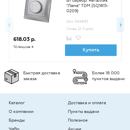
Вт серебр. металлик
"Лама" TDM {SQ1815-
0209}
Арт. 444893
Склад (2-3 дня)
618.03 р.
4
TZ-бонусов: 6
TZ
Купить
Быстрая доставка
Более 18 000
заказа
пунктов выдачи
Каталог
Доставка и оплата
О компании
Пункты выдачи
Бренды
Полезное
ЧаВо
Акции