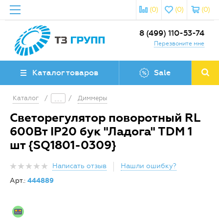
(0)
(0)
(0)
8 (499) 110-53-74
Перезвоните мне
Каталог товаров
Sale
Каталог
/
/
Диммеры
Светорегулятор поворотный RL
600Вт IP20 бук "Ладога" TDM 1
шт {SQ1801-0309}
Написать отзыв
Нашли ошибку?
Арт.:
444889