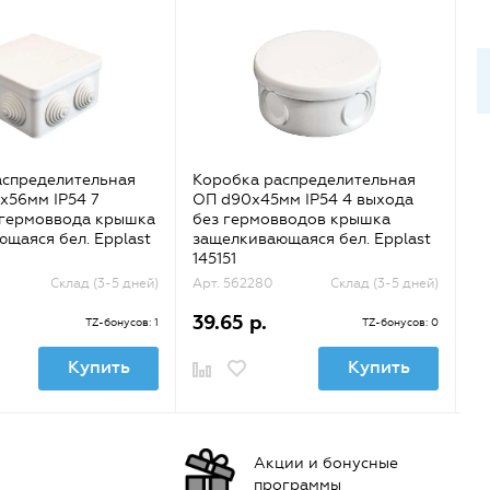
аспределительная
Коробка распределительная
К
х56мм IP54 7
ОП d90х45мм IP54 4 выхода
ОП
 гермоввода крышка
без гермовводов крышка
б
щаяся бел. Epplast
защелкивающаяся бел. Epplast
ви
145151
Склад (3-5 дней)
Арт. 562280
Склад (3-5 дней)
Ар
39.65 р.
5
TZ-бонусов: 1
TZ-бонусов: 0
Купить
Купить
Акции и бонусные
программы