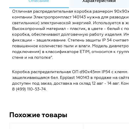
Описание
Характеристики
Отличная распределительная коробка размером 90х90х
компании Электропромпласт 140143 нужна для разводки 
светильники) электрической энергией. Используется в
Высокопрочный материал - пластик, в цвете - белый с 
коробка, обеспечивают долговечную работу изделия. Им
фиксации - защелкивание. Степень защиты IP 54 считает
повышенное количество пыли и влаги. Модель диаметро
подключения) в классификаторе ETIM, относится к груп
стене и на потолке".
Коробка распределительная ОП d90х45мм IP54 с клемм.
защелкивающаяся бел. Epplast 140143 в продаже на сайте t
доступен под заказ, доставка на склад 12 авг - 14 авг. 
8 (499) 110-53-74.
Похожие товары