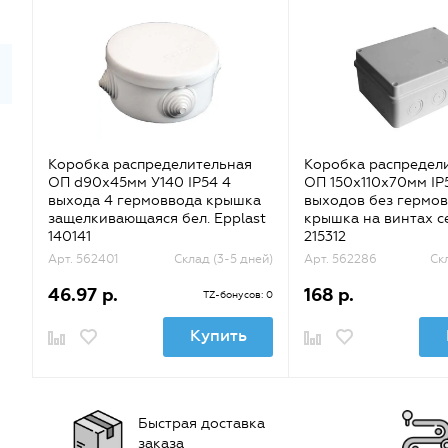
Коробка распределительная
Коробка распредел
ОП d90х45мм У140 IP54 4
ОП 150х110х70мм IP
выхода 4 гермоввода крышка
выходов без гермо
защелкивающаяся бел. Epplast
крышка на винтах се
140141
215312
Арт. 562401
Склад (3-5 дней)
Арт. 562286
Ск
46.97 р.
168 р.
TZ-бонусов: 0
Купить
Быстрая доставка
заказа