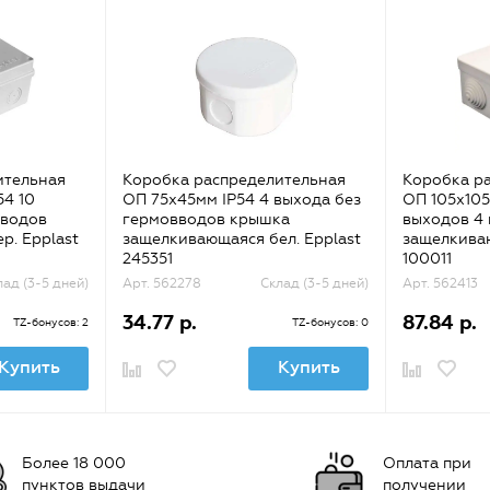
ительная
Коробка распределительная
Коробка р
54 10
ОП 75х45мм IP54 4 выхода без
ОП 105х105
вводов
гермовводов крышка
выходов 4
р. Epplast
защелкивающаяся бел. Epplast
защелкиваю
245351
100011
лад (3-5 дней)
Арт. 562278
Склад (3-5 дней)
Арт. 562413
34.77 р.
87.84 р.
TZ-бонусов: 2
TZ-бонусов: 0
Купить
Купить
Более 18 000
Оплата при
пунктов выдачи
получении