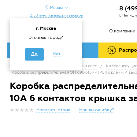
8 (49
Москва
2150 пунктов выдачи заказов
Напишит
г. Москва
О компании
Это ваш город?
Каталог товаров
Распр
Да
Нет
Главная
/
Каталог
/
Электрика и свет
/
Кабеленесущие
Коробка распределительная ОП d90х45мм IP54 с клемм. 4 выхо
Коробка распределительна
10А 6 контактов крышка з
Написать отзыв
Нашли ошибку?