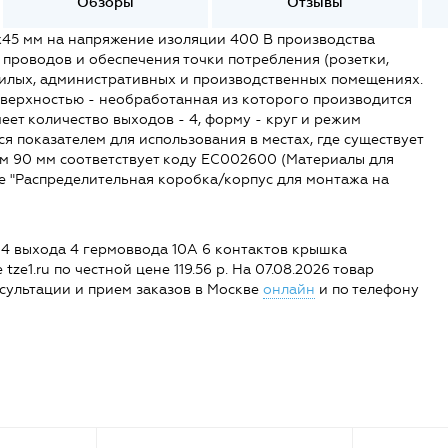
Обзоры
Отзывы
45 мм на напряжение изоляции 400 В производства
проводов и обеспечения точки потребления (розетки,
 жилых, административных и производственных помещениях.
поверхностью - необработанная из которого производится
еет количество выходов - 4, форму - круг и режим
ся показателем для использования в местах, где существует
м 90 мм соответствует коду EC002600 (Материалы для
пе "Распределительная коробка/корпус для монтажа на
 4 выхода 4 гермоввода 10А 6 контактов крышка
ze1.ru по честной цене 119.56 р. На 07.08.2026 товар
Консультации и прием заказов в Москве
онлайн
и по телефону