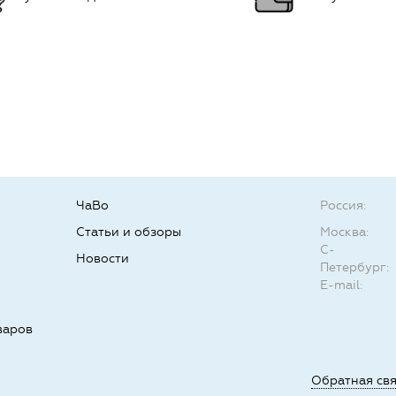
ЧаВо
Россия:
Статьи и обзоры
Москва:
С-
Новости
Петербург:
E-mail:
варов
Обратная св