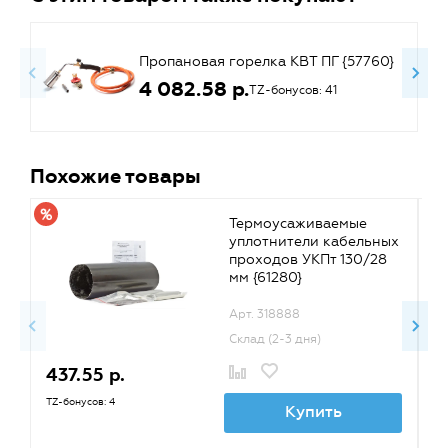
Пропановая горелка КВТ ПГ {57760}
4 082.58 р.
TZ-бонусов: 41
Похожие товары
Термоусаживаемые
уплотнители кабельных
проходов УКПт 130/28
мм {61280}
Арт. 318888
Склад (2-3 дня)
437.55 р.
1
TZ-бонусов: 4
TZ
Купить