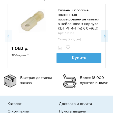
Разъемы плоские
полностью
изолированные «папа»
в нейлоновом корпусе
КВТ РПИ-П(н) 6.0–(6.3)
{56748} (упак 100 шт)
Арт. 316155
Склад (2-3 дня)
1 082 р.
7
TZ-бонусов: 11
TZ
Купить
Быстрая доставка
Более 18 000
заказа
пунктов выдачи
Каталог
Доставка и оплата
О компании
Пункты выдачи