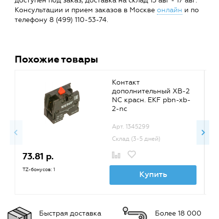
доступен под заказ, доставка на склад 13 авг - 17 авг.
Консультации и прием заказов в Москве
онлайн
и по
телефону 8 (499) 110-53-74.
Похожие товары
Контакт
дополнительный XB-2
NC красн. EKF pbn-xb-
2-nc
Арт. 1345299
Склад (3-5 дней)
73.81 р.
1
TZ-бонусов: 1
TZ
Купить
Быстрая доставка
Более 18 000