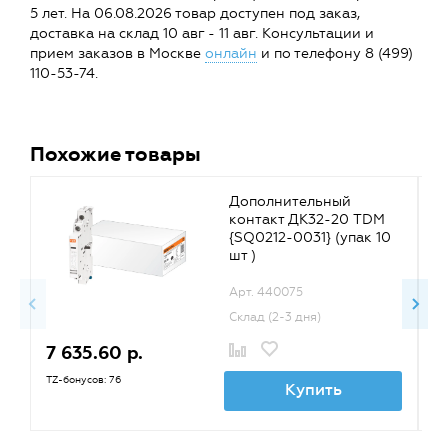
5 лет. На 06.08.2026 товар доступен под заказ,
доставка на склад 10 авг - 11 авг. Консультации и
прием заказов в Москве
онлайн
и по телефону 8 (499)
110-53-74.
Похожие товары
Дополнительный
контакт ДК32-20 TDM
{SQ0212-0031} (упак 10
шт )
Арт. 440075
Склад (2-3 дня)
7 635.60 р.
8
TZ-бонусов: 76
TZ
Купить