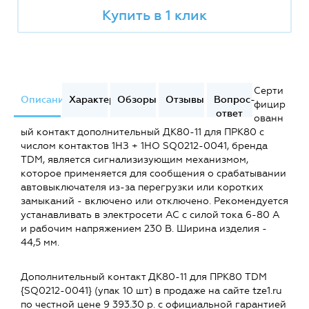
Купить в 1 клик
Серти
Описание
Характеристики
Обзоры
Отзывы
Вопрос-
фицир
ответ
ованн
ый контакт дополнительный ДК80-11 для ПРК80 с
числом контактов 1НЗ + 1НО SQ0212-0041, бренда
TDM, является сигнализизующим механизмом,
которое применяется для сообщения о срабатывании
автовыключателя из-за перегрузки или коротких
замыканий - включено или отключено. Рекомендуется
устанавливать в электросети AC c силой тока 6-80 А
и рабочим напряжением 230 В. Ширина изделия -
44,5 мм.
Дополнительный контакт ДК80-11 для ПРК80 TDM
{SQ0212-0041} (упак 10 шт) в продаже на сайте tze1.ru
по честной цене 9 393.30 р. с официальной гарантией