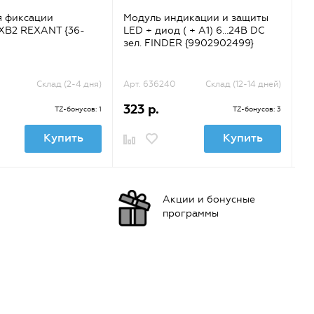
я фиксации
Модуль индикации и защиты
Ко
 XB2 REXANT {36-
LED + диод ( + A1) 6...24В DC
НП
зел. FINDER {9902902499}
11
Склад (2-4 дня)
Арт. 636240
Склад (12-14 дней)
Ар
323 р.
2
TZ-бонусов: 1
TZ-бонусов: 3
Купить
Купить
Акции и бонусные
программы