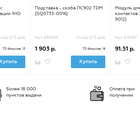
с
Подставка - скоба ПС902 TDM
Модуль дл
зации 1НО
{SQ0733-0016}
контактов
9012}
клад (2-3 дня)
Арт. 438096
Склад (2-3 дня)
Арт. 614587
1 903 р.
91.51 р.
TZ-бонусов: 13
TZ-бонусов: 19
Купить
Купить
Более 18 000
Оплата при
пунктов выдачи
получении