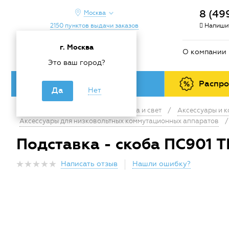
8 (49
Москва
2150 пунктов выдачи заказов
Напишит
г. Москва
О компании
Это ваш город?
Каталог товаров
Распр
Да
Нет
Главная
/
Каталог
/
Электрика и свет
/
Аксессуары и 
Аксессуары для низковольтных коммутационных аппаратов
/
Подставка - скоба ПС901 
Написать отзыв
Нашли ошибку?