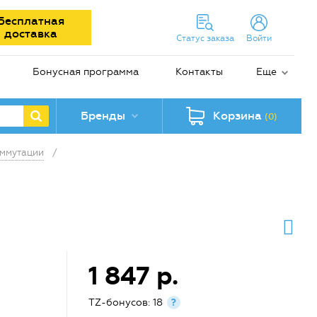
Бесплатная
доставка
Статус заказа
Войти
Бонусная программа
Контакты
Еще
Бренды
Корзина
(0)
оммутации
/
1 847 р.
TZ-бонусов: 18
?