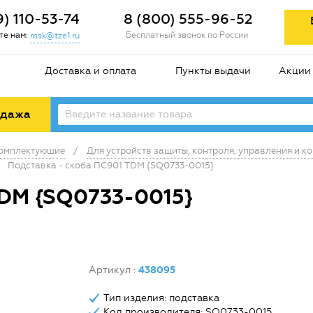
9) 110-53-74
8 (800) 555-96-52
е нам:
Бесплатный звонок по России
msk@tze1.ru
Доставка и оплата
Пункты выдачи
Акции
одажа
комплектующие
/
Для устройств защиты, контроля, управления и к
Подставка - скоба ПС901 TDM {SQ0733-0015}
TDM {SQ0733-0015}
Артикул
:
438095
Тип изделия: подставка
Код производителя: SQ0733-0015