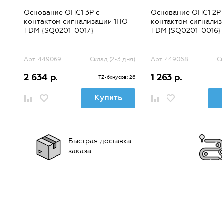
Основание ОПС1 3Р с
Основание ОПС1 2Р 
контактом сигнализации 1НО
контактом сигнали
TDM {SQ0201-0017}
TDM {SQ0201-0016}
Арт. 449069
Склад (2-3 дня)
Арт. 449068
С
2 634 р.
1 263 р.
TZ-бонусов: 26
Купить
Быстрая доставка
заказа