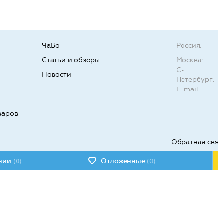
ЧаВо
Россия:
Статьи и обзоры
Москва:
С-
Новости
Петербург:
E-mail:
варов
Обратная св
ении
Отложенные
(0)
(0)
Мы в социал