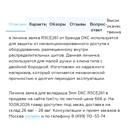
Высок
Описание
Характеристики
Обзоры
Отзывы
Вопрос-
окачес
ответ
твенна
я личина замка R5CE261 от бренда DKC используется
для защиты от несанкционированного доступа к
оборудованию, размещенному внутри
распределительных щитов. Данная личинка
используется для малой ручки и ключа типа с
двойной бородкой. Изготовлен из надежного
материала, который отличается механической
прочностью и долгим периодом эксплуатации.
Личина замка для вкладыша 3мм DKC R5CE261 в
продаже на сайте tze1.ru по честной цене 666 р. На
10.08.2026 товар доступен под заказ, доставка на
склад 26 авг - 28 авг. Консультации и прием заказов в
Москве
онлайн
и по телефону 8 (499) 110-53-74.