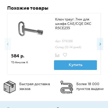
Похожие товары
Ключ треуг. 7мм для
шкафа CAE/CQE DKC
R5CE235
Арт. 579288
Склад (12-14 дней)
584 р.
3
TZ-бонусов: 6
TZ
Купить
Быстрая доставка
Более 18 000
заказа
пунктов выдачи