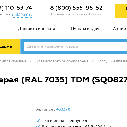
9) 110-53-74
8 (800) 555-96-52
е нам:
Бесплатный звонок по России
msk@tze1.ru
Доставка и оплата
Пункты выдачи
Акции
одажа
комплектующие
/
Для щитового оборудования
/
Заглушки для ш
серая (RAL 7035) TDM {SQ082
Артикул
:
433370
Тип изделия: заглушка
Код производителя: SQ0827-0002