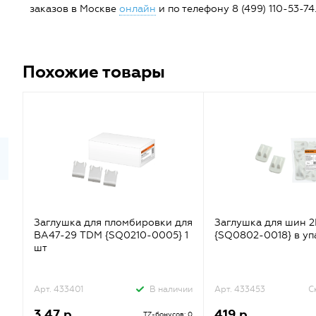
заказов в Москве
онлайн
и по телефону 8 (499) 110-53-74
Похожие товары
Заглушка для пломбировки для
Заглушка для шин 
ВА47-29 TDM {SQ0210-0005} 1
{SQ0802-0018} в уп
шт
Арт. 433401
В наличии
Арт. 433453
С
3.47 р.
419 р.
TZ-бонусов: 0