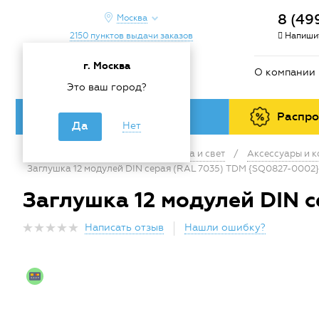
8 (49
Москва
2150 пунктов выдачи заказов
Напишит
г. Москва
О компании
Это ваш город?
Каталог товаров
Распр
Да
Нет
Главная
/
Каталог
/
Электрика и свет
/
Аксессуары и 
Заглушка 12 модулей DIN серая (RAL 7035) TDM {SQ0827-0002}
Заглушка 12 модулей DIN 
Написать отзыв
Нашли ошибку?