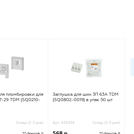
для пломбировки для
Заглушка для шин 3П 63А TDM
За
7-29 TDM {SQ0210-
{SQ0802-0019} в упак 50 шт
Y
Склад (2-3 дня)
Арт. 433454
Склад (2-3 дня)
Ар
568 р.
5
TZ-бонусов: 0
TZ-бонусов: 6