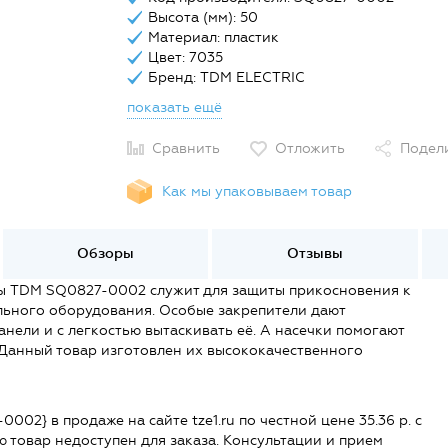
Высота (мм): 50
Материал: пластик
Цвет: 7035
Бренд: TDM ELECTRIC
показать ещё
Сравнить
Отложить
Подел
Как мы упаковываем товар
Обзоры
Отзывы
мы TDM SQ0827-0002 служит для защиты прикосновения к
льного оборудования. Особые закрепители дают
нели и с легкостью вытаскивать её. А насечки помогают
 Данный товар изготовлен их высококачественного
002} в продаже на сайте tze1.ru по честной цене 35.36 р. с
ю товар недоступен для заказа. Консультации и прием