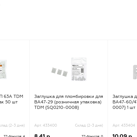
.
2П 63А TDM
Заглушка для пломбировки для
Заглушка 
ак 50 шт
ВА47-29 (розничная упаковка)
ВА47-60/4
TDM {SQ0210-0008}
0007} 1 шт
клад (2-3 дня)
Арт. 433400
Склад (2-3 дня)
Арт. 433404
8.41 р.
10.09 р.
TZ-бонусов: 4
TZ-бонусов: 0