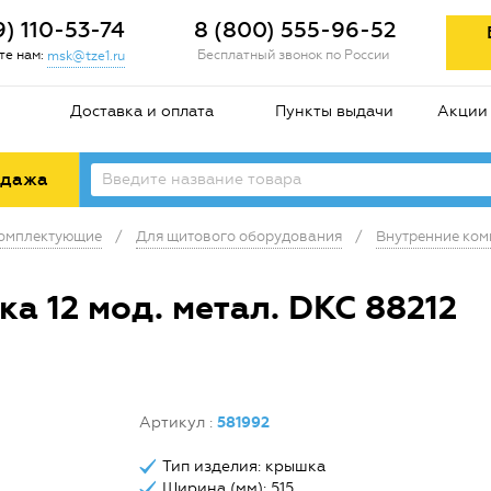
9) 110-53-74
8 (800) 555-96-52
е нам:
Бесплатный звонок по России
msk@tze1.ru
Доставка и оплата
Пункты выдачи
Акции
одажа
комплектующие
/
Для щитового оборудования
/
Внутренние ко
а 12 мод. метал. DKC 88212
Артикул
:
581992
Тип изделия: крышка
Ширина (мм): 515