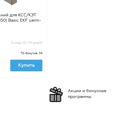
хний для КСС/КЭТ
50) Basic EKF uerm-
Склад (12-14 дней)
TZ-бонусов: 34
Купить
Акции и бонусные
программы