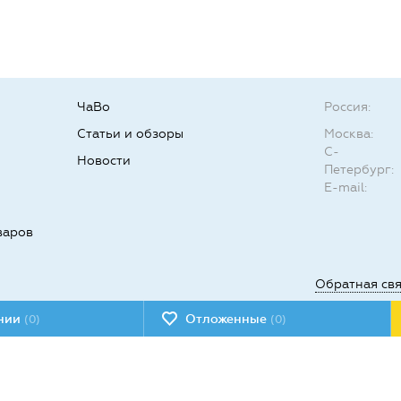
ЧаВо
Россия:
Статьи и обзоры
Москва:
С-
Новости
Петербург:
E-mail:
варов
Обратная св
ении
Отложенные
(0)
(0)
Мы в социал