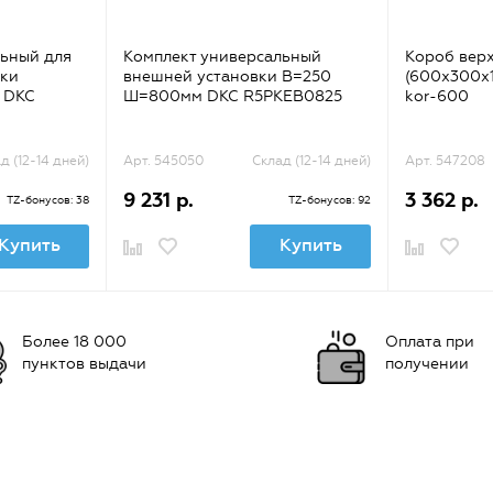
льный для
Комплект универсальный
Короб вер
вки
внешней установки В=250
(600х300х1
 DKC
Ш=800мм DKC R5PKEB0825
kor-600
д (12-14 дней)
Арт. 545050
Склад (12-14 дней)
Арт. 547208
9 231 р.
3 362 р.
TZ-бонусов: 38
TZ-бонусов: 92
Купить
Купить
Более 18 000
Оплата при
пунктов выдачи
получении