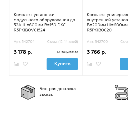
Комплект установки
Комплект универса
модульного оборудования до
внутренней устано
32А Ш=600мм В=150 DKC
В=200мм Ш=600мм
R5PKIB0V61524
R5PKIB0620
Арт. 542704
Склад (12-14 дней)
Арт. 542700
Скла
3 178 р.
3 766 р.
TZ-бонусов: 32
Купить
Быстрая доставка
заказа