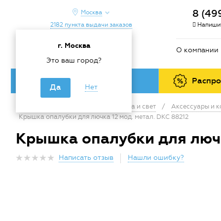
8 (49
Москва
2182 пункта выдачи заказов
Напишит
г. Москва
О компании
Это ваш город?
Каталог товаров
Распр
Да
Нет
Главная
/
Каталог
/
Электрика и свет
/
Аксессуары и 
Крышка опалубки для лючка 12 мод. метал. DKC 88212
Крышка опалубки для лючк
Написать отзыв
Нашли ошибку?