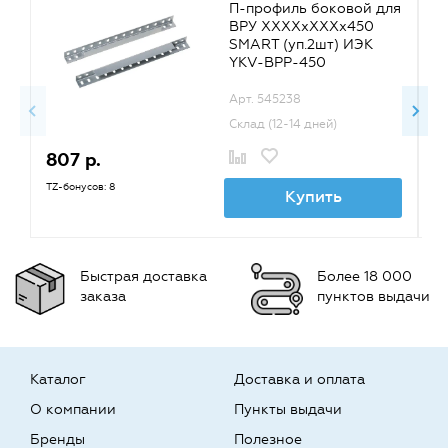
П-профиль боковой для
ВРУ ХХХХхХХХх450
SMART (уп.2шт) ИЭК
YKV-BPP-450
Арт. 545238
Склад (12-14 дней)
807 р.
7
TZ-бонусов: 8
TZ
Купить
Быстрая доставка
Более 18 000
заказа
пунктов выдачи
Каталог
Доставка и оплата
О компании
Пункты выдачи
Бренды
Полезное