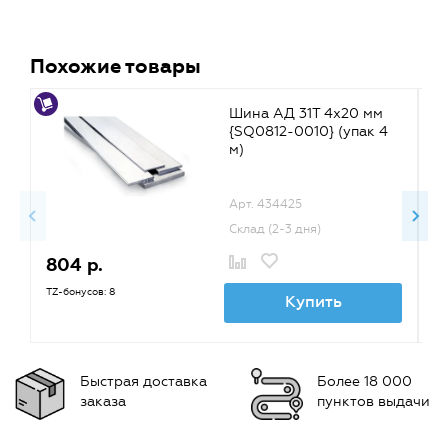
Похожие товары
Шина АД 31Т 4х20 мм
{SQ0812-0010} (упак 4
м)
Арт. 434425
Склад (2-3 дня)
804 р.
1
TZ-бонусов: 8
TZ
Купить
Быстрая доставка
Более 18 000
заказа
пунктов выдачи