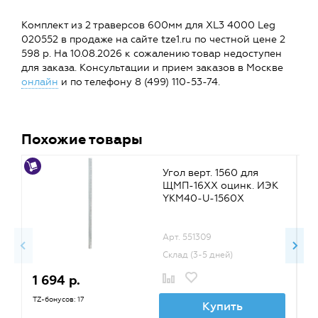
Комплект из 2 траверсов 600мм для XL3 4000 Leg
020552 в продаже на сайте tze1.ru по честной цене 2
598 р. На 10.08.2026 к сожалению товар недоступен
для заказа. Консультации и прием заказов в Москве
онлайн
и по телефону 8 (499) 110-53-74.
Похожие товары
Угол верт. 1560 для
ЩМП-16XX оцинк. ИЭК
YKM40-U-1560X
Арт. 551309
Склад (3-5 дней)
1 694 р.
6
TZ-бонусов: 17
TZ
Купить