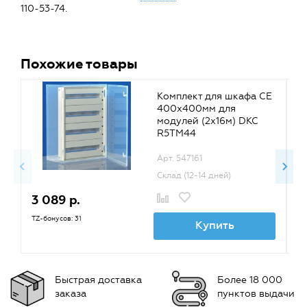
110-53-74.
Похожие товары
Комплект для шкафа CE
400х400мм для
модулей (2х16м) DKC
R5TM44
Арт. 547161
Склад (12-14 дней)
3 089 р.
3
TZ-бонусов: 31
TZ
Купить
Быстрая доставка
Более 18 000
заказа
пунктов выдачи