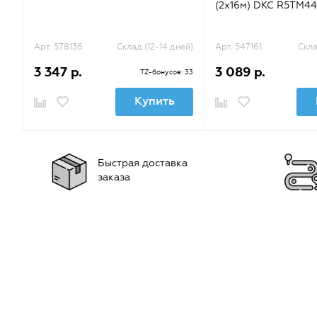
(2х16м) DKC R5TM44
Арт. 578136
Склад (12-14 дней)
Арт. 547161
Скла
3 347 р.
3 089 р.
TZ-бонусов: 33
Купить
Быстрая доставка
заказа