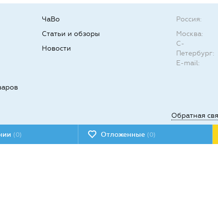
ЧаВо
Россия:
Статьи и обзоры
Москва:
С-
Новости
Петербург:
E-mail:
варов
Обратная св
ении
Отложенные
(0)
(0)
Мы в социал