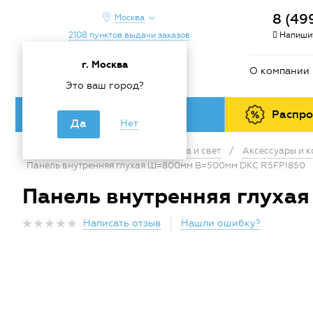
8 (49
Москва
2108 пунктов выдачи заказов
Напишит
г. Москва
О компании
Это ваш город?
Каталог товаров
Распр
Да
Нет
Главная
/
Каталог
/
Электрика и свет
/
Аксессуары и 
Панель внутренняя глухая Ш=800мм В=500мм DKC R5FPI850
Панель внутренняя глуха
Написать отзыв
Нашли ошибку?