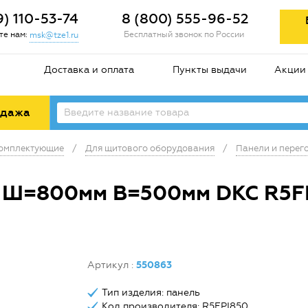
9) 110-53-74
8 (800) 555-96-52
е нам:
Бесплатный звонок по России
msk@tze1.ru
Доставка и оплата
Пункты выдачи
Акции
одажа
комплектующие
/
Для щитового оборудования
/
Панели и перег
я Ш=800мм В=500мм DKC R5F
Артикул
:
550863
Тип изделия: панель
Код производителя: R5FPI850