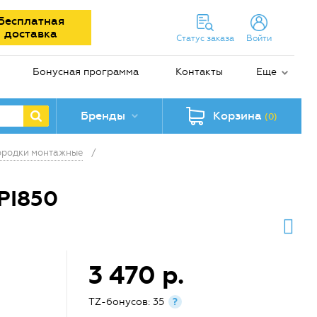
Бесплатная
доставка
Статус заказа
Войти
Бонусная программа
Контакты
Еще
Бренды
Корзина
(0)
ородки монтажные
/
PI850
3 470 р.
TZ-бонусов: 35
?