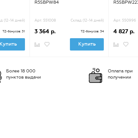
R5SBPW84
R5SBPW22
д (12-14 дней)
Арт. 551008
Склад (12-14 дней)
Арт. 550996
3 364 р.
4 827 р.
TZ-бонусов: 31
TZ-бонусов: 34
Купить
Купить
Более 18 000
Оплата при
пунктов выдачи
получении