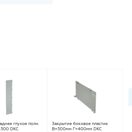
аднее глухое полн.
Закрытие боковое пластик
За
=300 DKC
В=300мм Г=400мм DKC
Ш