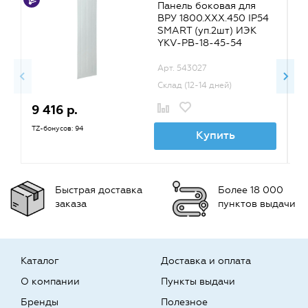
Панель боковая для
ВРУ 1800.ХХХ.450 IP54
SMART (уп.2шт) ИЭК
YKV-PB-18-45-54
Арт. 543027
Склад (12-14 дней)
9 416 р.
9
TZ-бонусов: 94
TZ
Купить
Быстрая доставка
Более 18 000
заказа
пунктов выдачи
Каталог
Доставка и оплата
О компании
Пункты выдачи
Бренды
Полезное