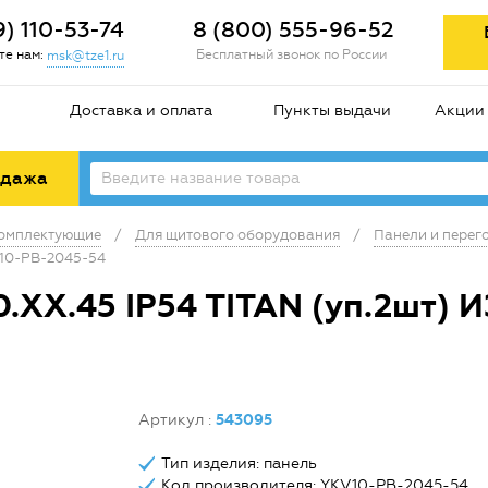
9) 110-53-74
8 (800) 555-96-52
е нам:
Бесплатный звонок по России
msk@tze1.ru
Доставка и оплата
Пункты выдачи
Акции
одажа
комплектующие
/
Для щитового оборудования
/
Панели и перег
V10-PB-2045-54
0.ХХ.45 IP54 TITAN (уп.2шт)
Артикул
:
543095
Тип изделия: панель
Код производителя: YKV10-PB-2045-54