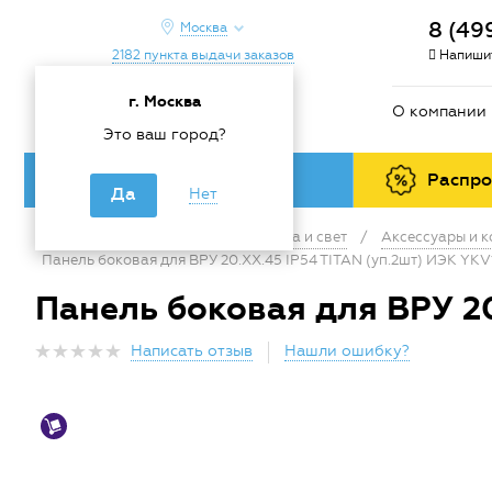
8 (49
Москва
2182 пункта выдачи заказов
Напишит
г. Москва
О компании
Это ваш город?
Каталог товаров
Распр
Да
Нет
Главная
/
Каталог
/
Электрика и свет
/
Аксессуары и 
Панель боковая для ВРУ 20.ХХ.45 IP54 TITAN (уп.2шт) ИЭК YK
Панель боковая для ВРУ 2
Написать отзыв
Нашли ошибку?