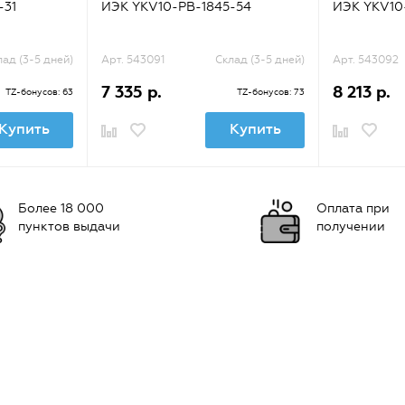
-31
ИЭК YKV10-PB-1845-54
ИЭК YKV10
лад (3-5 дней)
Арт. 543091
Склад (3-5 дней)
Арт. 543092
7 335 р.
8 213 р.
TZ-бонусов: 63
TZ-бонусов: 73
Купить
Купить
Более 18 000
Оплата при
пунктов выдачи
получении