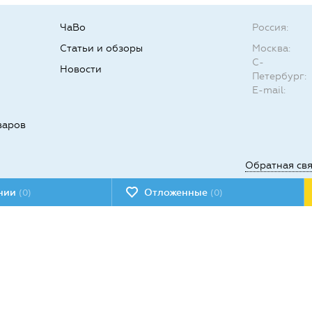
ЧаВо
Россия:
Статьи и обзоры
Москва:
С-
Новости
Петербург:
E-mail:
варов
Обратная св
ении
Отложенные
(0)
(0)
Мы в социал