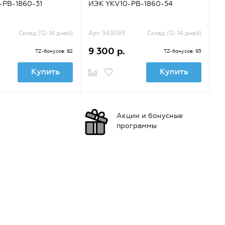
-PB-1860-31
ИЭК YKV10-PB-1860-54
И
Склад (12-14 дней)
Арт. 543093
Склад (12-14 дней)
Ар
9 300 р.
6
TZ-бонусов: 82
TZ-бонусов: 93
Купить
Купить
Акции и бонусные
программы