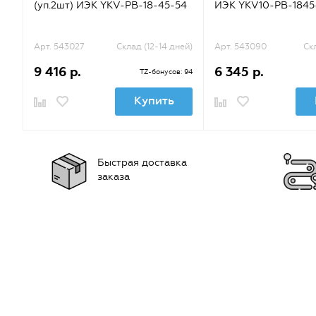
(уп.2шт) ИЭК YKV-PB-18-45-54
ИЭК YKV10-PB-1845
Арт. 543027
Склад (12-14 дней)
Арт. 543090
Ск
9 416 р.
6 345 р.
TZ-бонусов: 94
Купить
Быстрая доставка
заказа