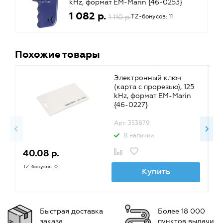
kHz, формат EM-Marin {46-0253}
1 082 р.
1 110 р.
TZ-бонусов: 11
Похожие товары
Электронный ключ
(карта с прорезью), 125
kHz, формат EM-Marin
{46-0227}
Арт. 353879
В наличии
40.08 р.
6
TZ-бонусов: 0
TZ
Купить
Быстрая доставка
Более 18 000
заказа
пунктов выдачи