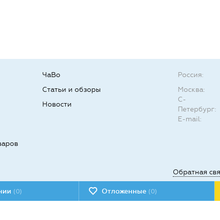
ЧаВо
Россия:
Статьи и обзоры
Москва:
С-
Новости
Петербург:
E-mail:
варов
Обратная св
ении
Отложенные
(0)
(0)