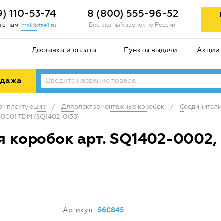
9) 110-53-74
8 (800) 555-96-52
е нам:
Бесплатный звонок по России
msk@tze1.ru
Доставка и оплата
Пункты выдачи
Акции
одажа
комплектующие
/
Для электромонтажных коробок
/
Соединители
-0001 TDM {SQ1402-0130}
 коробок арт. SQ1402-0002,
Артикул
:
560845