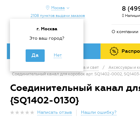
8 (49
Москва
2108 пунктов выдачи заказов
Напишит
г. Москва
О компании
Это ваш город?
Каталог товаров
Распр
Да
Нет
Главная
/
Каталог
/
Электрика и свет
/
Аксессуары и 
Соединительный канал для коробок арт. SQ1402-0002, SQ1403
Соединительный канал для
{SQ1402-0130}
Написать отзыв
Нашли ошибку?