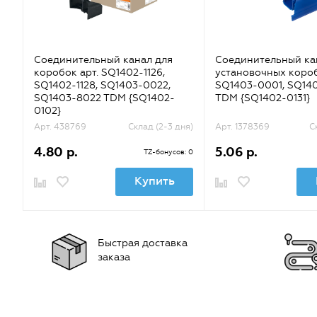
Соединительный канал для
Соединительный ка
коробок арт. SQ1402-1126,
установочных короб
SQ1402-1128, SQ1403-0022,
SQ1403-0001, SQ14
SQ1403-8022 TDM {SQ1402-
TDM {SQ1402-0131}
0102}
Арт. 438769
Склад (2-3 дня)
Арт. 1378369
С
4.80 р.
5.06 р.
TZ-бонусов: 0
Купить
Быстрая доставка
заказа