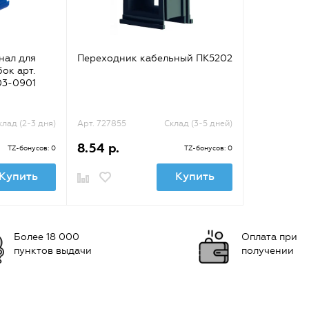
нал для
Переходник кабельный ПК5202
ок арт.
03-0901
клад (2-3 дня)
Арт. 727855
Склад (3-5 дней)
8.54 р.
TZ-бонусов: 0
TZ-бонусов: 0
Купить
Купить
Более 18 000
Оплата при
пунктов выдачи
получении