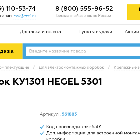
9) 110-53-74
8 (800) 555-96-52
е нам:
Бесплатный звонок по России
msk@tze1.ru
Доставка и оплата
Пункты выдачи
Акции
одажа
комплектующие
/
Для электромонтажных коробок
/
Крепежные э
ок КУ1301 HEGEL 5301
Артикул
:
561883
Код производителя: 5301
Доп. информация: для встроенной монта
коробки