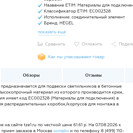
Название ETIM: Материалы для подключе
Классификатор ETIM: EC002328
Исполнение: соединительный элемент
Бренд: HEGEL
показать ещё
Сравнить
Отложить
Подел
Как мы упаковываем товар
Обзоры
Отзывы
 предназначается для подвески светильников в бетонные
Высокопрочный материал из которого производится крюк,
ия имеет код EC002328 (Материалы для подключения) в
для распределительных коробок/корпусов для монтажа в
на сайте tze1.ru по честной цене 61.61 р. На 07.08.2026 к
и прием заказов в Москве
онлайн
и по телефону 8 (499) 110-