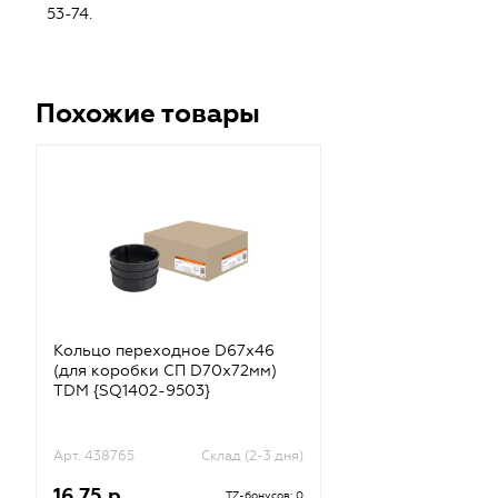
53-74.
Похожие товары
Кольцо переходное D67х46
(для коробки СП D70х72мм)
TDM {SQ1402-9503}
Арт. 438765
Склад (2-3 дня)
16.75 р.
TZ-бонусов: 0