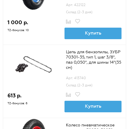
Арт. 422122
Склад (2-3 дня)
1 000 р.
TZ-бонусов: 10
Купить
Цепь для бензопилы, ЗУБР
70301-35, тип 1, шаг 3/8",
паз 0,050", для шины 14"(35
см)
Арт. 413740
Склад (2-3 дня)
613 р.
TZ-бонусов: 6
Купить
Колесо пневматическое