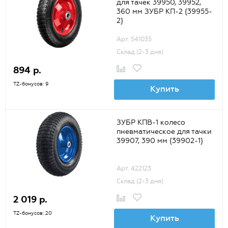
для тачек 39950, 39952,
360 мм ЗУБР КП-2 {39955-
2}
Арт. 541035
Склад (2-3 дня)
894 р.
TZ-бонусов: 9
Купить
ЗУБР КПВ-1 колесо
пневматическое для тачки
39907, 390 мм {39902-1}
Арт. 422123
Склад (2-3 дня)
2 019 р.
TZ-бонусов: 20
Купить