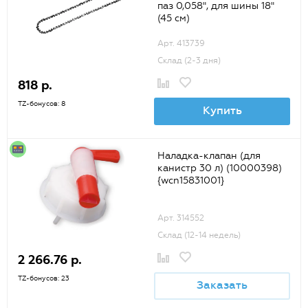
паз 0,058", для шины 18"
(45 см)
Арт. 413739
Склад (2-3 дня)
818 р.
TZ-бонусов: 8
Купить
Наладка-клапан (для
канистр 30 л) (10000398)
{wcn15831001}
Арт. 314552
Склад (12-14 недель)
2 266.76 р.
TZ-бонусов: 23
Заказать