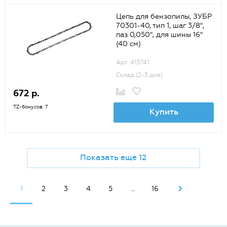
Цепь для бензопилы, ЗУБР
70301-40, тип 1, шаг 3/8",
паз 0,050", для шины 16"
(40 см)
Арт. 413741
Склад (2-3 дня)
672 р.
TZ-бонусов: 7
Купить
Показать еще 12
1
2
3
4
5
...
16