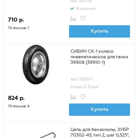
Арт. 413738
В наличии
710 р.
TZ-бонусов: 7
Купить
СИБИН СК-1 колесо
пневматическое для тачки
39908 {39910-1}
Арт. 580671
Склад (2-3 дня)
824 р.
TZ-бонусов: 8
Купить
Цепь для бензопилы, ЗУБР
70302-45, тип 2, шаг 0,325",