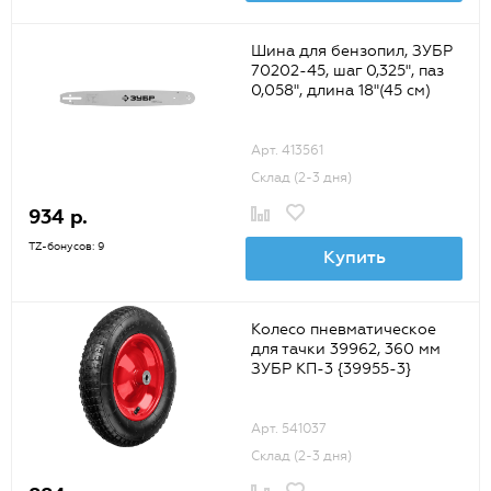
Шина для бензопил, ЗУБР
70202-45, шаг 0,325", паз
0,058", длина 18"(45 см)
Арт. 413561
Склад (2-3 дня)
934 р.
TZ-бонусов: 9
Купить
Колесо пневматическое
для тачки 39962, 360 мм
ЗУБР КП-3 {39955-3}
Арт. 541037
Склад (2-3 дня)