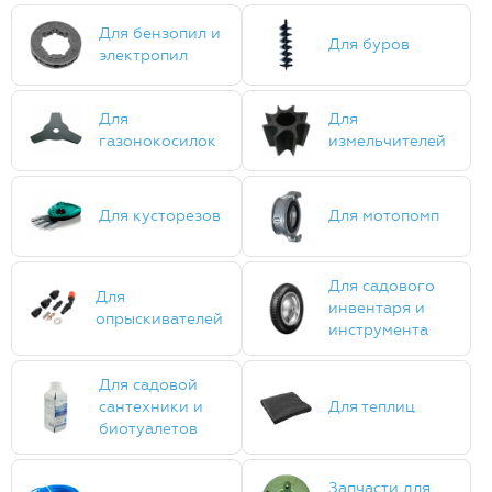
Для бензопил и
Для буров
электропил
Для
Для
газонокосилок
измельчителей
Для кусторезов
Для мотопомп
Для садового
Для
инвентаря и
опрыскивателей
инструмента
Для садовой
сантехники и
Для теплиц
биотуалетов
Запчасти для