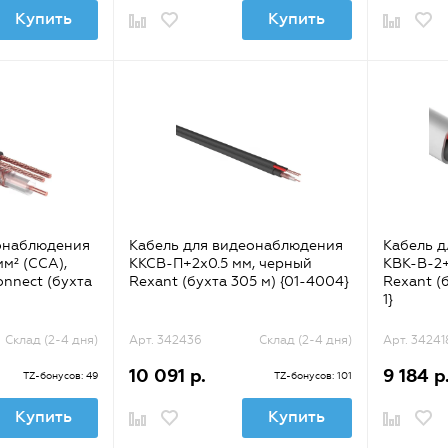
Купить
Купить
онаблюдения
Кабель для видеонаблюдения
Кабель 
м² (CCA),
ККСВ-П+2х0.5 мм, черный
КВК-В-2+
onnect (бухта
Rexant (бухта 305 м) {01-4004}
Rexant (б
1}
Склад (2-4 дня)
Арт. 342436
Склад (2-4 дня)
Арт. 34241
10 091 р.
9 184 р
TZ-бонусов: 49
TZ-бонусов: 101
Купить
Купить