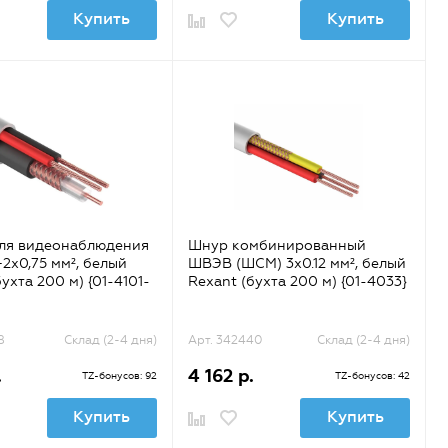
Купить
Купить
для видеонаблюдения
Шнур комбинированный
2х0,75 мм², белый
ШВЭВ (ШСМ) 3x0.12 мм², белый
ухта 200 м) {01-4101-
Rexant (бухта 200 м) {01-4033}
8
Склад (2-4 дня)
Арт. 342440
Склад (2-4 дня)
.
4 162 р.
TZ-бонусов: 92
TZ-бонусов: 42
Купить
Купить