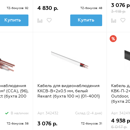
3 076 р
4 830 р.
TZ-бонусов: 92
TZ-бонусов: 48
3 418 р.
Купить
Купить
онаблюдения
Кабель для видеонаблюдения
Кабель 
² (CCA), (96),
ККСВ-В+2х0.5 мм, белый
КВК-П-2+
t (бухта 200
Rexant (бухта 100 м) {01-4001}
Outdoor,
(бухта 20
В наличии
Арт. 342432
Склад (2-4 дня)
Арт. 34241
4 938 р
3 076 р.
TZ-бонусов: 58
TZ-бонусов: 31
6 047 р.