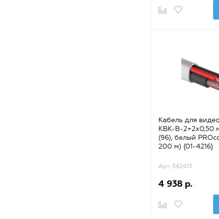
Кабель для виде
КВК-В-2+2х0,50 м
(96), белый PROc
200 м) {01-4216}
Арт. 342413
4 938 р.