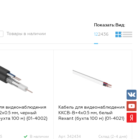
Показать:
Вид:
Товары в наличии
12
24
36
для видеонаблюдения
Кабель для видеонаблюдения
х0.5 мм, черный
ККСВ-В+4х0.5 мм, белый
ухта 100 м) {01-4002}
Rexant (бухта 100 м) {01-4021}
5
В наличии
Арт. 342434
Склад (2-4 дня)