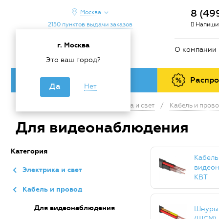
8 (49
Москва
2150 пунктов выдачи заказов
Напишит
г. Москва
О компании
Это ваш город?
Каталог товаров
Распр
Да
Нет
Главная
/
Каталог
/
Электрика и свет
/
Кабель и пров
Для видеонаблюдения
Категория
Кабель
видео
Электрика и свет
КВТ
Кабель и провод
Для видеонаблюдения
Шнуры
(ШСМ)