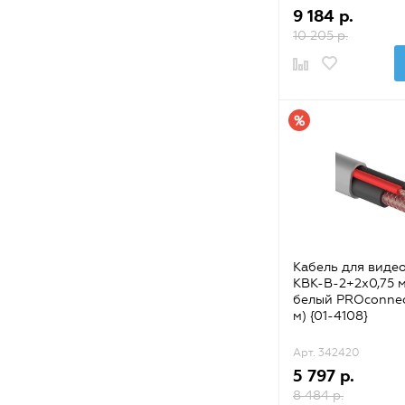
9 184 р.
10 205 р.
Кабель для виде
КВК-В-2+2х0,75 мм
белый PROconnec
м) {01-4108}
Арт. 342420
5 797 р.
8 484 р.