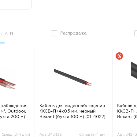
Распродажа
ь
А-Я
онаблюдения
Кабель для видеонаблюдения
Кабель 
м², Outdoor,
ККСВ-П+4х0.5 мм, черный
ККСВ-П+2
ухта 200 м)
Rexant (бухта 100 м) {01-4022}
Rexant (б
Склад (2-4 дня)
Арт. 342438
Склад (2-4 дня)
Арт. 34243