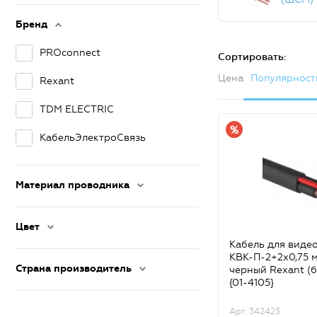
Бренд
PROconnect
Сортировать:
Цена
Популярност
Rexant
TDM ELECTRIC
КабельЭлектроСвязь
Материал проводника
Цвет
Кабель для виде
КВК-П-2+2х0,75 м
Страна производитель
черный Rexant (б
{01-4105}
Арт. 342423