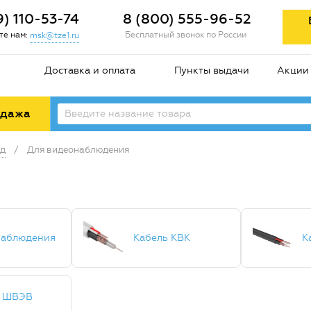
9) 110-53-74
8 (800) 555-96-52
е нам:
Бесплатный звонок по России
msk@tze1.ru
Доставка и оплата
Пункты выдачи
Акции
одажа
од
/
Для видеонаблюдения
наблюдения
Кабель КВК
К
 ШВЭВ