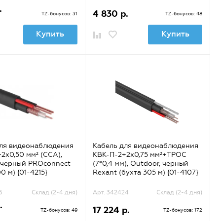
.
4 830 р.
TZ-бонусов: 31
TZ-бонусов: 48
Купить
Купить
для видеонаблюдения
Кабель для видеонаблюдения
2х0,50 мм² (CCA),
КВК-П-2+2x0,75 мм²+ТРОС
 черный PROconnect
(7*0,4 мм), Outdoor, черный
0 м) {01-4215}
Rexant (бухта 305 м) {01-4107}
6
Склад (2-4 дня)
Арт. 342424
Склад (2-4 дня)
.
17 224 р.
TZ-бонусов: 49
TZ-бонусов: 172