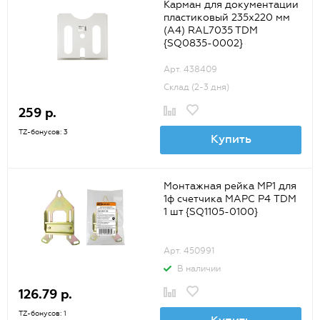
Карман для документации
пластиковый 235х220 мм
(A4) RAL7035 TDM
{SQ0835-0002}
Арт. 438409
Склад (2-3 дня)
259 р.
TZ-бонусов: 3
Купить
Монтажная рейка МР1 для
1ф счетчика МАРС Р4 TDM
1 шт {SQ1105-0100}
Арт. 450991
В наличии
126.79 р.
TZ-бонусов: 1