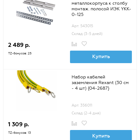
металлокорпуса к столбу
монтаж. полосой ИЭК YKK-
0-125
Арт. 543015
Склад (3-5 дней)
2 489 р.
TZ-бонусов: 25
Купить
Набор кабелей
заземления Rexant (30 см
- 4 шт) {04-2687}
Арт. 356011
Склад (2-4 дня)
1 309 р.
TZ-бонусов: 13
Купить