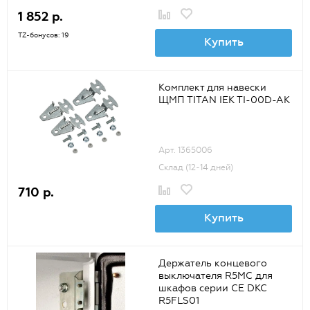
1 852 р.
TZ-бонусов: 19
Купить
Комплект для навески
ЩМП TITAN IEK TI-00D-AK
Арт. 1365006
Склад (12-14 дней)
710 р.
Купить
Держатель концевого
выключателя R5MC для
шкафов серии CE DKC
R5FLS01