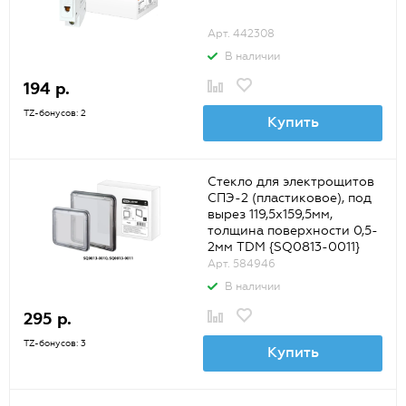
Арт. 442308
В наличии
194 р.
TZ-бонусов: 2
Купить
Стекло для электрощитов
СПЭ-2 (пластиковое), под
вырез 119,5х159,5мм,
толщина поверхности 0,5-
2мм TDM {SQ0813-0011}
Арт. 584946
В наличии
295 р.
TZ-бонусов: 3
Купить