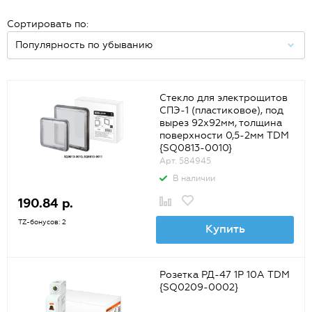
Сортировать по:
Стекло для электрощитов
СПЭ-1 (пластиковое), под
вырез 92х92мм, толщина
поверхности 0,5-2мм TDM
{SQ0813-0010}
Арт. 584945
В наличии
190.84 р.
TZ-бонусов: 2
Купить
Розетка РД-47 1P 10А TDM
{SQ0209-0002}