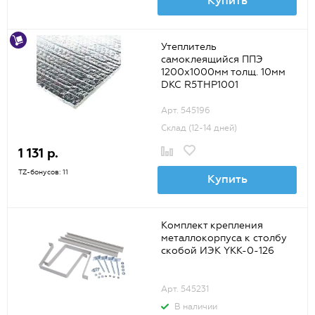
Купить
Утеплитель
самоклеящийся ППЭ
1200х1000мм толщ. 10мм
DKC R5THP1001
Арт. 545196
Склад (12-14 дней)
1 131 р.
TZ-бонусов: 11
Купить
Комплект крепления
металлокорпуса к столбу
скобой ИЭК YKK-0-126
Арт. 545231
В наличии