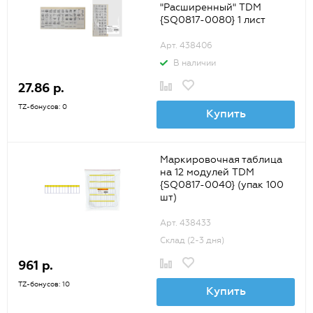
"Расширенный" TDM
{SQ0817-0080} 1 лист
Арт. 438406
В наличии
27.86 р.
TZ-бонусов: 0
Купить
Маркировочная таблица
на 12 модулей TDM
{SQ0817-0040} (упак 100
шт)
Арт. 438433
Склад (2-3 дня)
961 р.
TZ-бонусов: 10
Купить