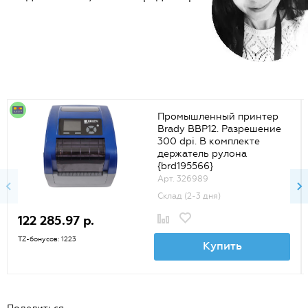
Промышленный принтер
Brady BBP12. Разрешение
300 dpi. В комплекте
держатель рулона
{brd195566}
Арт. 326989
Склад (2-3 дня)
122 285.97 р.
TZ-бонусов: 1223
Купить