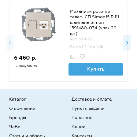
Механизм розетки
телеф. СП Simon15 RJ11
шампань Simon
1591480-034 (упак 20
шт)
Арт. 527023
Склад (12-14 дней)
6 460 р.
5
TZ-бонусов: 65
TZ
Купить
Каталог
Доставка и оплата
О компании
Пункты выдачи
Бренды
Полезное
ЧаВо
Акции
Статьи и обзоры
Контакты