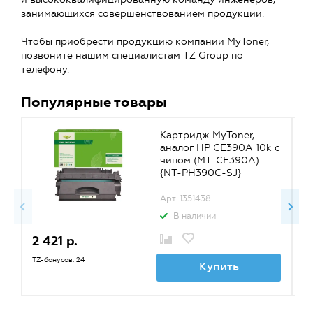
занимающихся совершенствованием продукции.
Чтобы приобрести продукцию компании MyToner,
позвоните нашим специалистам TZ Group по
телефону.
Популярные товары
Картридж MyToner,
аналог HP CE390A 10k с
чипом (MT-CE390A)
{NT-PH390C-SJ}
Арт. 1351438
В наличии
2 421 р.
5
TZ-бонусов: 24
TZ
Купить