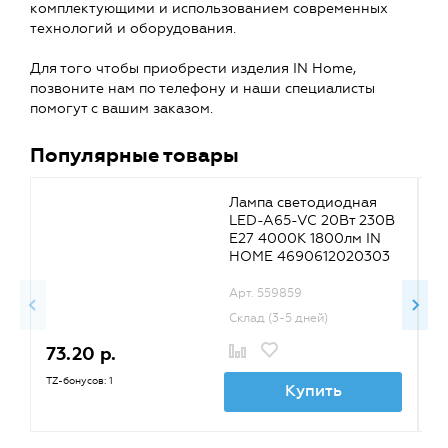
комплектующими и использованием современных
технологий и оборудования.
Для того чтобы приобрести изделия IN Home,
позвоните нам по телефону и наши специалисты
помогут с вашим заказом.
Популярные товары
Лампа светодиодная
LED-A65-VC 20Вт 230В
E27 4000К 1800лм IN
HOME 4690612020303
Арт. 559859
Склад (3-5 дней)
73.20 р.
9
TZ-бонусов: 1
TZ
Купить