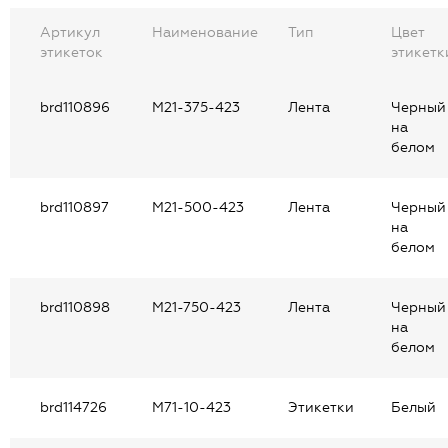
Артикул
Наименование
Тип
Цвет
этикеток
этикетк
brd110896
M21-375-423
Лента
Черный
на
белом
brd110897
M21-500-423
Лента
Черный
на
белом
brd110898
M21-750-423
Лента
Черный
на
белом
brd114726
M71-10-423
Этикетки
Белый