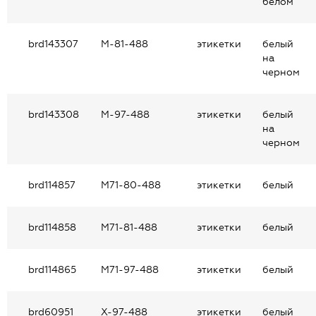
белом
brd143307
M-81-488
этикетки
белый
на
черном
brd143308
M-97-488
этикетки
белый
на
черном
brd114857
M71-80-488
этикетки
белый
brd114858
M71-81-488
этикетки
белый
brd114865
M71-97-488
этикетки
белый
brd60951
X-97-488
этикетки
белый