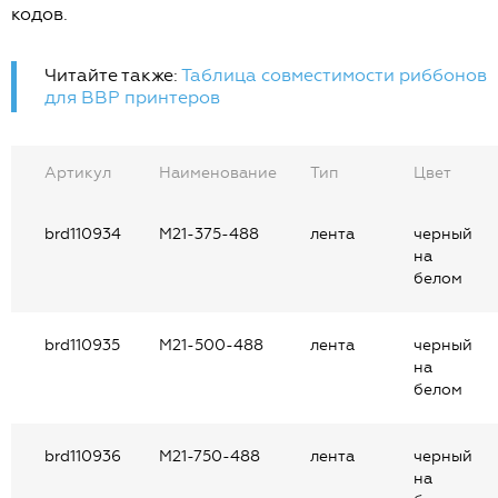
кодов.
Читайте также:
Таблица совместимости риббонов
для BBP принтеров
Артикул
Наименование
Тип
Цвет
brd110934
M21-375-488
лента
черный
на
белом
brd110935
M21-500-488
лента
черный
на
белом
brd110936
M21-750-488
лента
черный
на