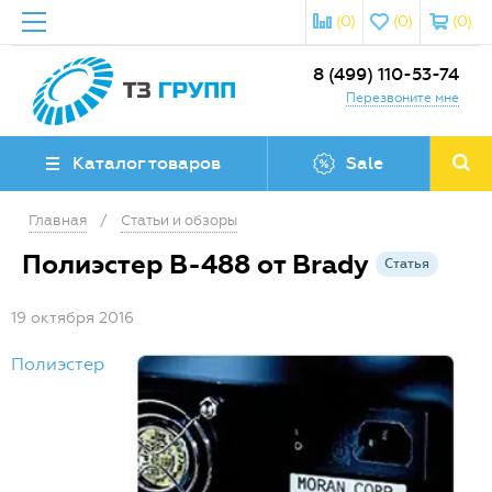
(0)
(0)
(0)
8 (499) 110-53-74
Перезвоните мне
Каталог товаров
Sale
Главная
/
Статьи и обзоры
Полиэстер B-488 от Brady
Статья
19 октября 2016
Полиэстер