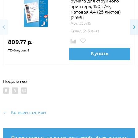
бумага для струйного
принтера, 150 г/м²,
матовая А4 (25 листов)
{2599}
Арт. 335715
Склад (2-3 дня)
809.77 р.
TZ-бонусов: 8
Купить
Поделиться
← Ко всем статьям