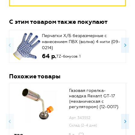
С этим товаром также покупают
Перчатки Х/Б безразмерные с
нанесением ПВХ (волна) 4 нити {09-
0214}
64 р.
TZ-бонусов: 1
Похожие товары
Газовая горелка-
насадка Rexant GT-17
(механическая с
регулятором) {12-0017}
Арт. 343552
Склад (2-4 дня)