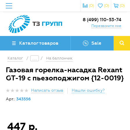
(0)
(0)
(0)
8 (499) 110-53-74
Перезвоните мне
Каталог товаров
Sale
Каталог
/
/
На баллончик
Газовая горелка-насадка Rexant
GT-19 с пьезоподжигом {12-0019}
Написать отзыв
Нашли ошибку?
Арт.:
343556
447 р.